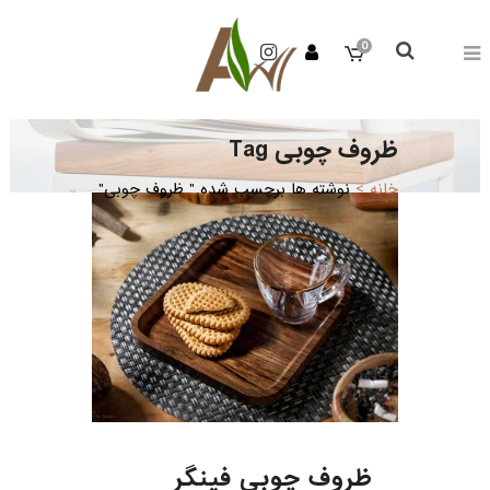
0
ظروف چوبی Tag
خانه
>
نوشته ها برچسب شده " ظروف چوبی"
ظروف چوبی فینگر