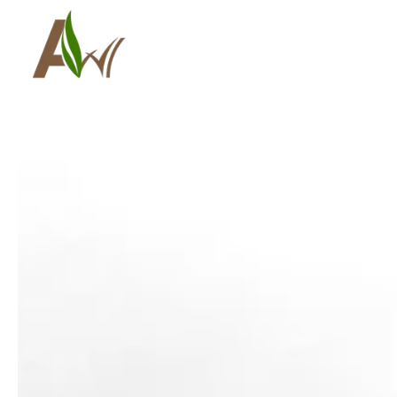
رنگ چوب نما
رنگ چوب کفپوش
رنگ فضای داخلی
چسب چوب ترمو
اتصالات چوب ترمو
پایه کفپوش