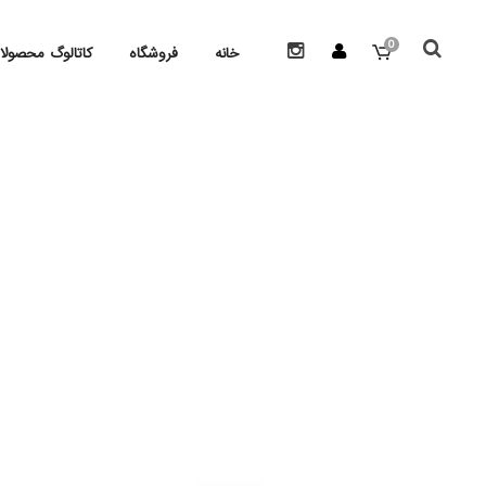
0
خانه
فروشگاه
کاتالوگ محصولا
مبلمان ترمووود
کلبه و
چوب نما
کفپوش
چوب نرده
دیوار
چوب پرگولا
نرده 
چوب کفپوش
تخت 
گلدان چوبی
چراغ 