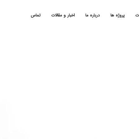
ت
پروژه ها
درباره ما
اخبار و مقالات
تماس
 آلاچیق
روشویی
 تایل
زیر دوشی
پوش
کابین دوش
و حفاظ
کاور وان
استخری
لوازم حمام
فضای باز
لوازم سرویس