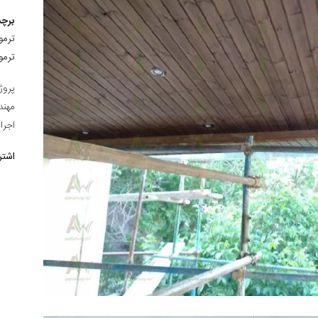
برچ
ترمو
ترمو
پروژ
مهند
اجرا
اشتر