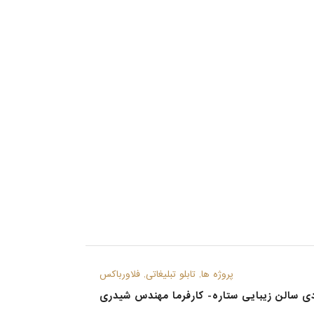
پروژه ها, تابلو تبلیغاتی, فلاورباکس
دی سالن زیبایی ستاره- کارفرما مهندس شیدری