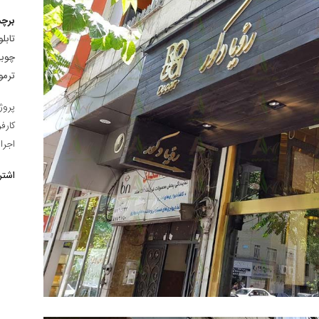
برچ
تابل
چوبی
ترمو
پروژ
کارف
اجرا
اشتر