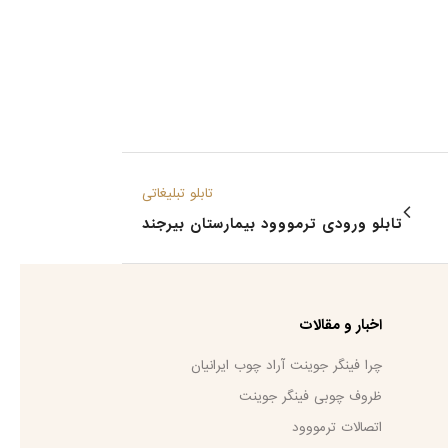
تابلو تبلیغاتی
تابلو ورودی ترمووود بیمارستان بیرجند
اخبار و مقالات
چرا فینگر جوینت آراد چوب ایرانیان
ظروف چوبی فینگر جوینت
اتصالات ترمووود